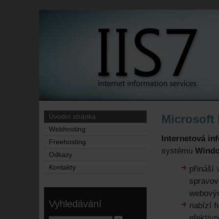
Microsoft 
Úvodní stránka
Webhosting
Internetová inf
Freehosting
systému
Windo
Odkazy
Kontakty
přináší
spravov
webovýc
Vyhledávání
nabízí 
efektiv