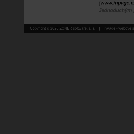
(
www.inpage.c
Jednoduchým p
Copyright © 2026 ZONER software, a. s.
|
inPage -
webové s
webu