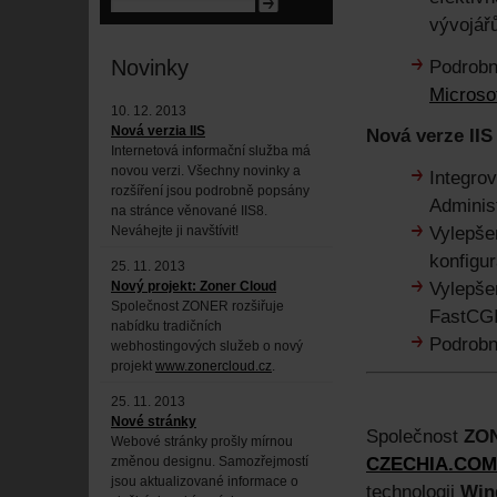
vývojář
Novinky
Podrobn
Microso
10. 12. 2013
Nová verzia IIS
Nová verze IIS 
Internetová informační služba má
novou verzi. Všechny novinky a
Integro
rozšíření jsou podrobně popsány
Adminis
na stránce věnované IIS8.
Vylepše
Neváhejte ji navštívit!
konfigur
25. 11. 2013
Vylepše
Nový projekt: Zoner Cloud
Společnost ZONER rozšiřuje
FastCG
nabídku tradičních
Podrobn
webhostingových služeb o nový
projekt
www.zonercloud.cz
.
25. 11. 2013
Nové stránky
Společnost
ZON
Webové stránky prošly mírnou
CZECHIA.COM
změnou designu. Samozřejmostí
jsou aktualizované informace o
technologii
Win