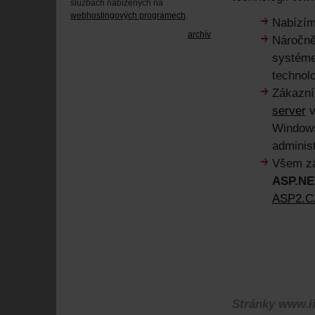
službách nabízených na
webhostingových programech
.
Nabízím
archív
Náročně
systéme
technol
Zákazní
server
v
Windows
administ
Všem zá
ASP.NET
ASP2.C
Stránky www.i